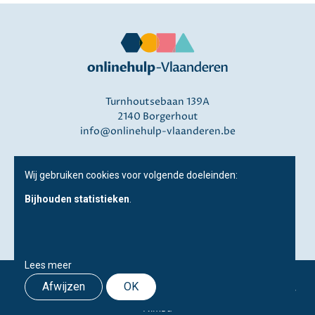
Turnhoutsebaan 139A
2140 Borgerhout
info@onlinehulp-vlaanderen.be
Disclaimer
Wij gebruiken cookies voor volgende doeleinden:
Privacy
Bijhouden statistieken
.
Over ons
Lees meer
© Copyright 2026 | Onlinehulp-Vlaanderen • Alle rechten
Afwijzen
OK
voorbehouden •
Webdesign door Zenjoy in Leuven
•
Powered by
Nimbu