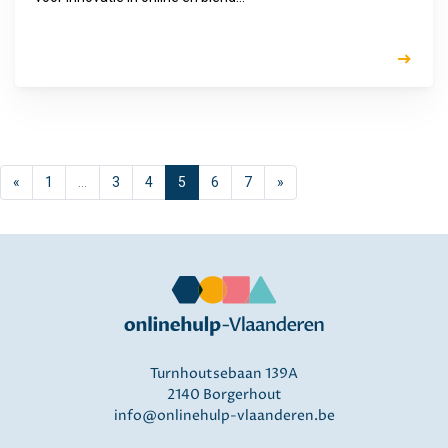
«
1
…
3
4
5
6
7
»
Turnhoutsebaan 139A
2140 Borgerhout
info@onlinehulp-vlaanderen.be