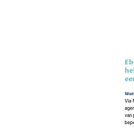
Eb
he
ee
Wat 
Via 
agen
van 
bepe