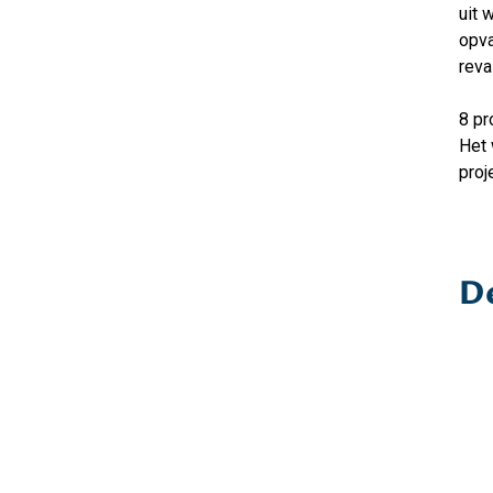
uit 
opva
reva
8 pr
Het 
proj
De