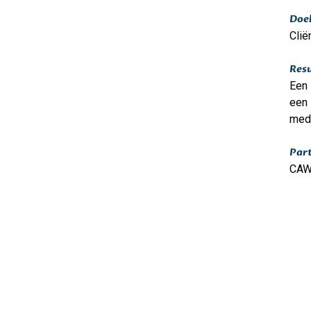
Doe
Clië
Resu
Een 
een 
med
Par
CAW