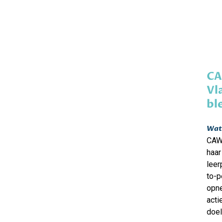
CA
Vl
bl
Wat 
CAW 
haar
leer
to-p
opne
acti
doel